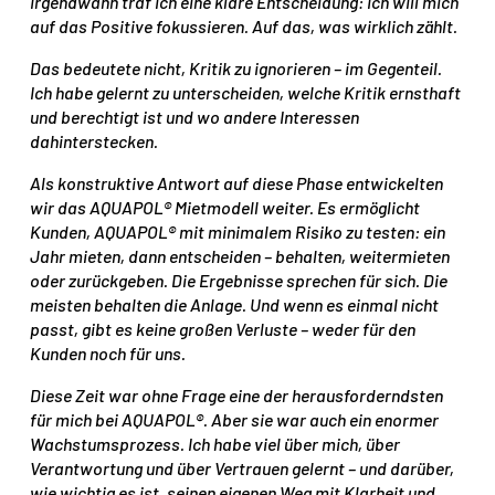
Irgendwann traf ich eine klare Entscheidung: Ich will mich
auf das Positive fokussieren. Auf das, was wirklich zählt.
Das bedeutete nicht, Kritik zu ignorieren – im Gegenteil.
Ich habe gelernt zu unterscheiden, welche Kritik ernsthaft
und berechtigt ist und wo andere Interessen
dahinterstecken.
Als konstruktive Antwort auf diese Phase entwickelten
wir das AQUAPOL® Mietmodell weiter. Es ermöglicht
Kunden, AQUAPOL® mit minimalem Risiko zu testen: ein
Jahr mieten, dann entscheiden – behalten, weitermieten
oder zurückgeben. Die Ergebnisse sprechen für sich. Die
meisten behalten die Anlage. Und wenn es einmal nicht
passt, gibt es keine großen Verluste – weder für den
Kunden noch für uns.
Diese Zeit war ohne Frage eine der herausforderndsten
für mich bei AQUAPOL®. Aber sie war auch ein enormer
Wachstumsprozess. Ich habe viel über mich, über
Verantwortung und über Vertrauen gelernt – und darüber,
wie wichtig es ist, seinen eigenen Weg mit Klarheit und