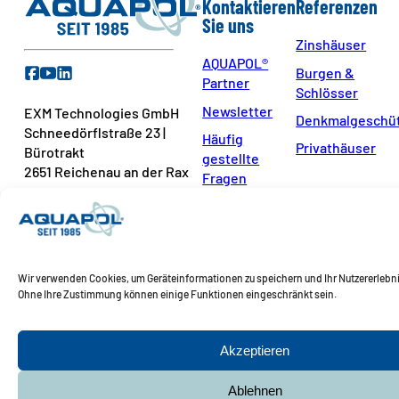
Kontaktieren
Referenzen
Sie uns
Zinshäuser
AQUAPOL®
Burgen &
Partner
Schlösser
Newsletter
EXM Technologies GmbH
Denkmalgeschüt
Schneedörflstraße 23 |
Häufig
Privathäuser
Bürotrakt
gestellte
2651 Reichenau an der Rax
Fragen
Kontakt
+43 2666 538 72-0
Pressekontakt
+43 660 97 444 97
Wir verwenden Cookies, um Geräteinformationen zu speichern und Ihr Nutzererlebni
office@aquapol-
Ohne Ihre Zustimmung können einige Funktionen eingeschränkt sein.
international.com
Akzeptieren
Ablehnen
Copyright © 2026 EXM Technologies GmbH