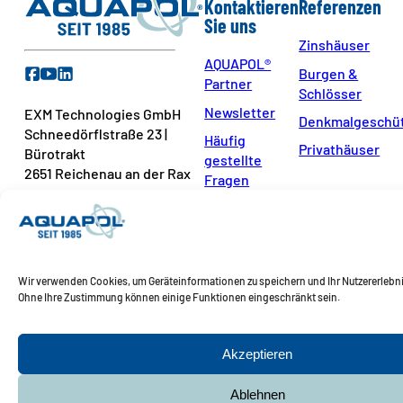
Kontaktieren
Referenzen
Sie uns
Zinshäuser
AQUAPOL®
Burgen &
Partner
Schlösser
Newsletter
EXM Technologies GmbH
Denkmalgeschüt
Schneedörflstraße 23 |
Häufig
Privathäuser
Bürotrakt
gestellte
2651 Reichenau an der Rax
Fragen
Kontakt
+43 2666 538 72-0
Pressekontakt
+43 660 97 444 97
Wir verwenden Cookies, um Geräteinformationen zu speichern und Ihr Nutzererlebni
office@aquapol-
Ohne Ihre Zustimmung können einige Funktionen eingeschränkt sein.
international.com
Akzeptieren
Ablehnen
Copyright © 2026 EXM Technologies GmbH